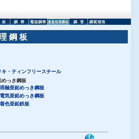
 理 鋼 板
ブリキ・ティンフリースチール
亜鉛めっき鋼板
溶融亜鉛めっき鋼板
電気亜鉛めっき鋼板
着色亜鉛鉄板