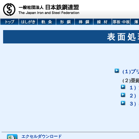
表 面 処
(１)
(２)
１）
２）
３）
エクセルダウンロード