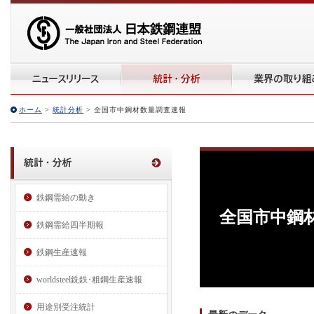
ホーム
>
統計分析
> 全国市中鋼材数量調査速報
鉄鋼需給の動き
全国市中鋼
鉄鋼需給四半期報
鉄鋼生産速報
worldsteel銑鉄･粗鋼生産速報
用途別受注統計