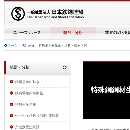
ホーム
>
統計分析
> 特殊鋼鋼材生産・消費・在庫内訳
鉄鋼需給の動き
特殊鋼鋼材
鉄鋼需給四半期報
鉄鋼生産速報
worldsteel銑鉄･粗鋼生産速報
用途別受注統計