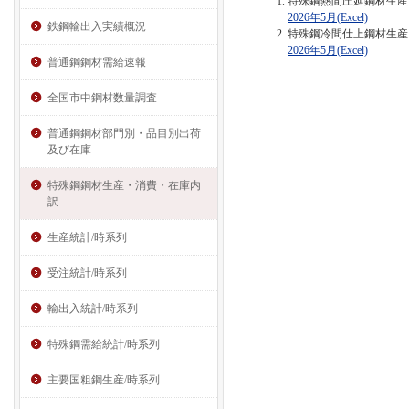
特殊鋼熱間圧延鋼材生産
2026年5月(Excel)
鉄鋼輸出入実績概況
特殊鋼冷間仕上鋼材生産
2026年5月(Excel)
普通鋼鋼材需給速報
全国市中鋼材数量調査
普通鋼鋼材部門別・品目別出荷
及び在庫
特殊鋼鋼材生産・消費・在庫内
訳
生産統計/時系列
受注統計/時系列
輸出入統計/時系列
特殊鋼需給統計/時系列
主要国粗鋼生産/時系列